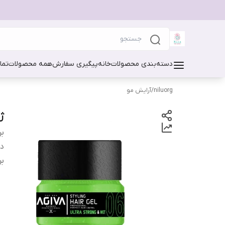
دسته‌بندی محصولات
خانه
پیگیری سفارش
همه محصولات
تما
niluorg
/
آرایش مو
ژل 
بر
دس
بر