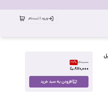
ورود | ثبت‌نام
27
%
1,200,000
870,000
افزودن به سبد خرید