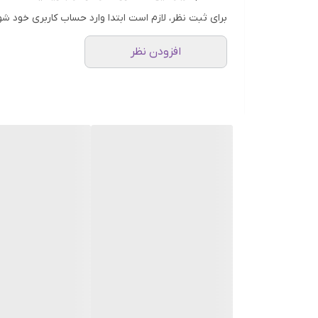
نحوه مصرف
:
برای ثبت نظر، لازم است ابتدا وارد حساب کاربری خود شو
مقدار کمی از ژل را بر روی موهای مرطوب یا خشک بم
بطور یکنواخت بر روی موهایتان پخش کنید.
افزودن نظر
موهایتان را با کمک نوک انگشتان به دلخواه حالت ده
برای نتیجه گیری بهتر و افزایش ماندگاری حالت مو، 
نکته
:
برای جلوگیری از ایجاد سفیدک در موها، شامپو زدن و شست
فرم دلخواه مو کافی خواهد بود.