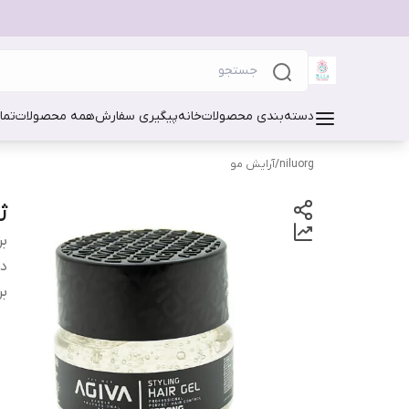
دسته‌بندی محصولات
خانه
پیگیری سفارش
همه محصولات
تما
niluorg
/
آرایش مو
ژل 
بر
دس
بر