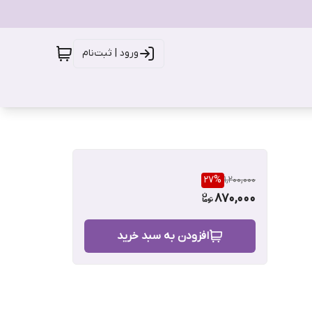
ورود | ثبت‌نام
27
%
1,200,000
870,000
افزودن به سبد خرید