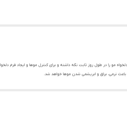
لخواه مو را در طول روز ثابت نگه داشته و برای کنترل موها و ایجاد فرم دلخ
اعث نرمی، براق و ابریشمی شدن موها خواهد شد.
آن در طول روز در برابر شرایط آب و هوایی متغیر و فاکتورهای بیرونی، حاوی
افی بر روی تارهای مو باقی نمی‌گذارد و جلوه‌ای طبیعی بر روی آن به وجود می
ده کاملا جذب موها می‌شود. برای استفاده تمامی افراد با هر نوع مویی مناسب