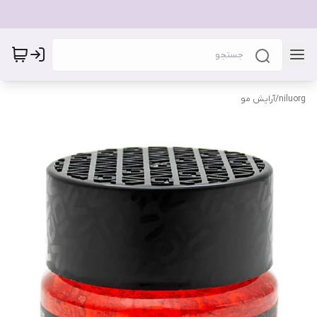
niluorg
/
آرایش مو