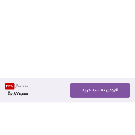
1,200,000
27
%
افزودن به سبد خرید
870,000