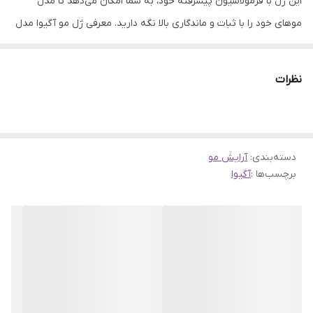
این ژل با فرمولاسیون پیشرفته خود، به شما امکان می‌دهد تا مدل
موهای خود را با ثبات و ماندگاری بالا نگه دارید. معرفی ژل مو آگیوا مدل
Mega Strong با درجه سختی 05 ژل مو آگیوا مدل Mega Strong با
درجه سختی 05 حجم 200 میل، انتخابی ایده‌آل برای آقایان و خانم‌هایی
نظرات
است که خواهان موهایی حالت‌دار و ثابت برای طولانی مدت هستند. این
محصول با قدرت فوق‌العاده و ماندگاری بالا، موهای شما را به طور کامل
تحت کنترل درآورده و از وز شدن و به هم ریختگی آن‌ها در طول روز
دسته‌بندی
:
آرایش مو
جلوگیری می‌کند. برای خرید انواع محصولات مو و انواع ماسک مو با تضمین
برچسب‌ها :
آگیوا
اصالت کالا به فروشگاه اینترنتی روژینو مراجعه کنید. ویژگی های ژل مو
آگیوا مدل Mega Strong با درجه سختی 05 برند: آگیوا مدل: Mega
Strong درجه سختی: 05 (بسیار قوی) حجم: 200 میلی‌لیتر عملکرد:
حالت‌دهی قوی، حفظ مدل مو ژل مو آگیوا مدل Mega Strong با درجه
سختی 05 حجم 200 میل برای افرادی که به‌دنبال مدل‌های مو با ثبات و
ماندگاری بسیار بالا هستند، مناسب است. این ژل با قدرت حالت‌دهی