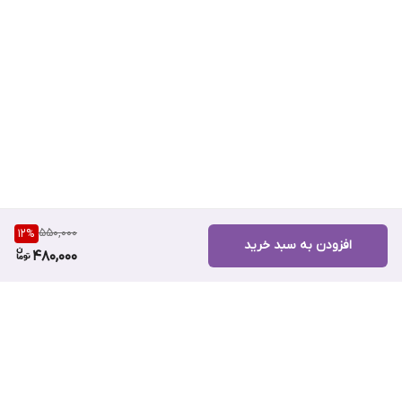
550,000
12
%
افزودن به سبد خرید
480,000