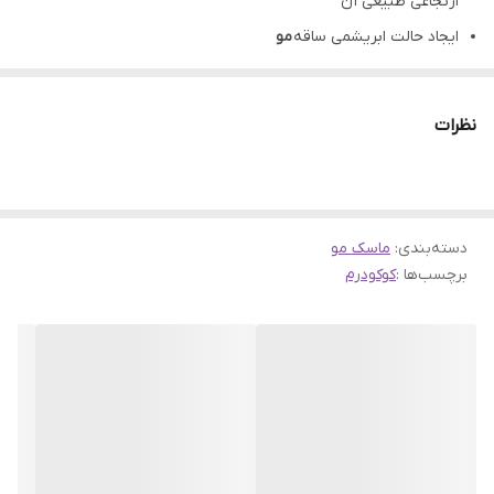
ارتجاعی طبیعی آن
ایجاد حالت ابریشمی ساقه
مو
رفع گره و کاهش موخوره
تغذیه و رطوبت رسانی عمقی
مو
نظرات
حاوی روغن آرگان، شی باتر و روغن و آب نارگیل
با رایحه دلپذیر نارگیل
مناسب برای
موهای
شکننده، آسیب دیده و رنگ شده
دسته‌بندی
:
ماسک مو
برچسب‌ها :
کوکودرم