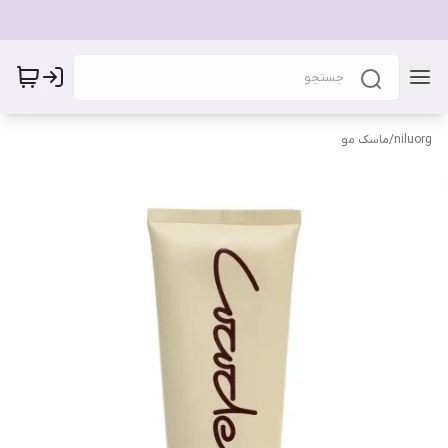
niluorg
/
ماسک مو