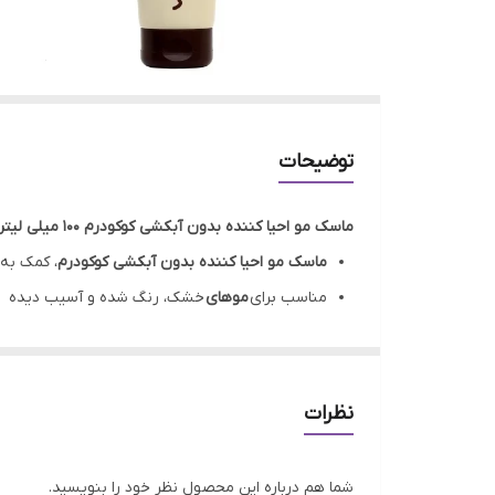
توضیحات
ماسک مو احیا کننده بدون آبکشی کوکودرم 100 میلی لیتر
ماسک مو احیا کننده بدون آبکشی کوکودرم
، کمک به
مناسب برای
موهای
خشک، رنگ شده و آسیب دیده
حاوی روغن نارگیل، آب نارگیل و شی باتر
کمک به تغذیه،
احیا
و آبرسانی
مو
نرم
کننده
و درخشان
کننده مو
نظرات
جلوگیری از گره خوردن
مو
جلوگیری از موخوره
شما هم درباره این محصول نظر خود را بنویسید.