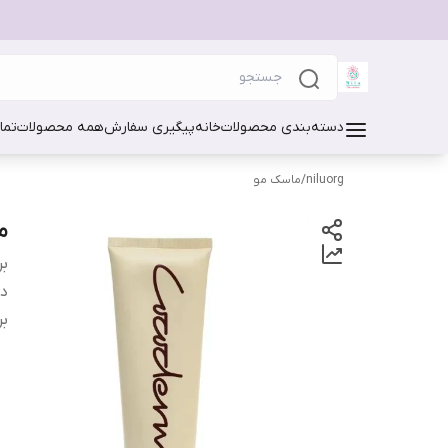
دسته‌بندی محصولات
خانه
پیگیری سفارش
همه محصولات
تما
niluorg
/
ماسک مو
ما
بر
دس
بر