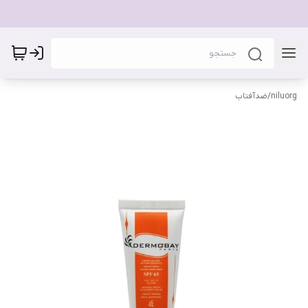
niluorg
/
ضدآفتاب