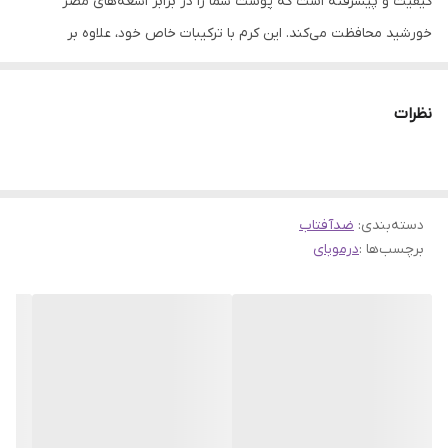
کیفیت و پیشرفته است که پوست شما را در برابر اشعه‌های مضر
خورشید محافظت می‌کند. این کرم با ترکیبات خاص خود، علاوه بر
جلوگیری از سوختگی ناشی از نور خورشید و پیری زودرس پوست، یک
پوشش رنگی زیبا و طبیعی روی پوست ایجاد‌ می‌کند.
نظرات
این کرم دارای SPF 65 است که قدرت بالای آن در جلوگیری از نفوذ
اشعه‌های UVB به پوست را نشان‌ می‌دهد. این اشعه‌ها باعث سوختگی،
التهاب و تخریب بافت‌های پوستی می‌شوند. همچنین این کرم دارای
دسته‌بندی
:
ضدآفتاب
PA+++ است که قدرت آن در برابر نفوذ اشعه‌های UVA به پوست را
برچسب‌ها :
درموبای
مشخص‌ می‌کند. این اشعه‌ها باعث پیری زودرس، لک و چروک پوست
می‌شوند. این کرم فاقد چربی بوده و برای پوست‌های چرب و جوش‌دار
مناسب است. علاوه بر این کرم ضد آفتاب درموبای باعث انسداد منافذ
تنفسی پوست نمی‌شود و بدون ایجاد اثر براقی روی پوست، آن را مات و
صاف می‌کند.
این کرم حاوی ویتامین E و C است که خاصیت آنتی اکسیدان قوی دارند.