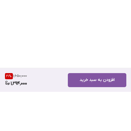
1,650,000
21
%
افزودن به سبد خرید
1,294,000