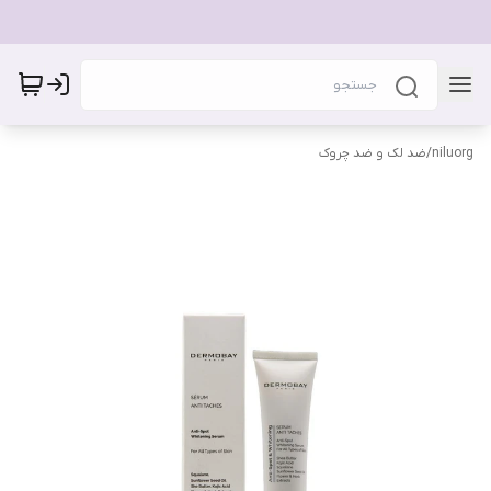
niluorg
/
ضد لک و ضد چروک