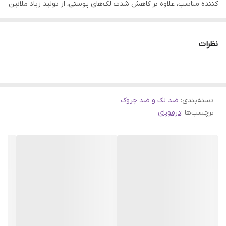
کننده مناسب، علاوه بر کاهش شدت لک‌های پوستی، از تولید زیاد ملانین
توسط پوست جلوگیری می‌کند. این ویژگی‌ها باعث می‌شوند که پس از
یک تا دو ماه استفاده، تغییرات مثبت و روشن‌تر شدن پوست را
نظرات
به‌خصوص در نواحی لکه‌دار مشاهده کنید.
یکی از عناصر مهم در سرم ضد لک و روشن کننده پوست درموبای، عصاره
گیاهی گل بلیس پرنیس است که خواص قابل توجهی در روشن کردن
دسته‌بندی
:
ضد لک و ضد چروک
پوست دارد. همچنین، حضور عصاره گیاه کاریته به‌عنوان یک ترکیب
برچسب‌ها :
درموبای
کارآمد در تجدید و تقویت سلول‌های اپیدرمی پوست باعث تغییر رنگ و
بهبود رطوبت پوست می‌شود. این ترکیبات در کنار هم، به کمرنگ شدن
لکه‌های پوستی دست و صورت کمک کرده و تأثیرات مثبتی بر روی
پوست ایجاد می‌کنند.
ویژگی های سرم ضد لک و روشن کننده پوست درموبای
مناسب برای تمامی پوست ها حتی بسیار حساس
از بین برنده لک های دوران حاملگی