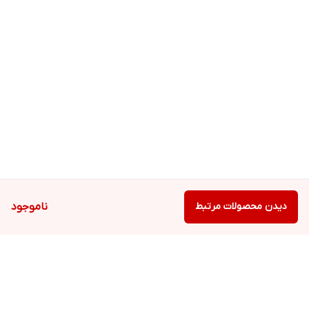
دیدن محصولات مرتبط
ناموجود
نحوه استفاده:
ابتدا پوست صورت را کاملا تمیز و خشک نمایید.
سپس مقدار مناسبی از لوسیون را روی پوست ماساژ دهید تا جذب