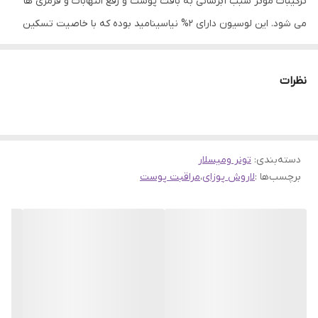
ترکیبات موثر سبب آبرسانی به بافت پوست و رفع التهابات و قرمزی ها
می شود. این لوسیون دارای 2% نیاسینامید بوده که با خاصیت تسکین
دهندگی تمام تحریکات و حساسیت های پوستی را بهبود می دهد. علاوه
بر این با ایجاد یک لایه محافظ از پوست در برابر آسیب های خارجی
نظرات
محافظت خواهد کرد. این محصول حاوی گلیسیرین است که با خاصیت
مرطوب کنندگی و آبرسانی به رفع خشکی پوست کمک می کند. همچنین با
بافت سبک و جذب سریع به صورت روزانه و در روتین پوستی قابل
دسته‌بندی
:
استفاده می باشد. این
تونر ومیسلار
لوسیون پوست حساس یا تحریک شده را بلافاصله
برچسب‌ها :
لاروش پوزای
،
مراقبت پوست
تسکین می دهد. و تا 24 ساعت آبرسانی می کند. این محصول دارای
فرمول بدون چربی بوده و روی پوست درخشش نداشته و حس تازگی و
آرامش به ارمغان می آورد.