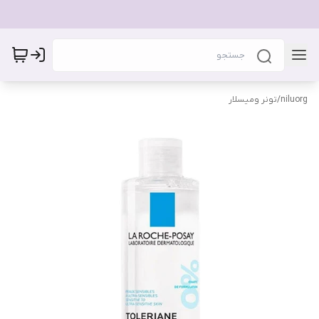
niluorg
/
تونر ومیسلار