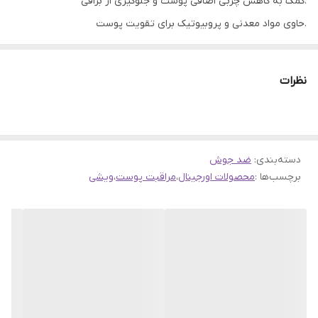
.کمک به کاهش چربی اضافی پوست و جلوگیری از براقی
.حاوی مواد معدنی و پروبیوتیک برای تقویت پوست
.مناسب پوست‌های چرب، مختلط و حساس
.فاقد صابون، سولفات و الکل
نظرات
.جلوگیری از مسدود شدن منافذ و ایجاد جوش
.بافت ژلی و شفاف با حس تازگی
مزایای استفاده از ژل شستشوی صورت ویشی
دسته‌بندی
:
ضد جوش
.کاهش چربی اضافی و براقی پوست
برچسب‌ها :
محصولات اورجینال
،
مراقبت پوست
،
ویشی
.جلوگیری از بروز جوش‌های جدید
.احساس پاکیزگی و تازگی بعد از شستشو
.مناسب پوست حساس بدون ایجاد خشکی
.کمک به کوچک‌تر شدن منافذ