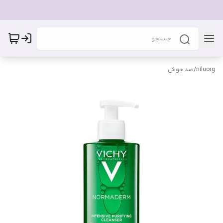
niluorg
/
ضد جوش