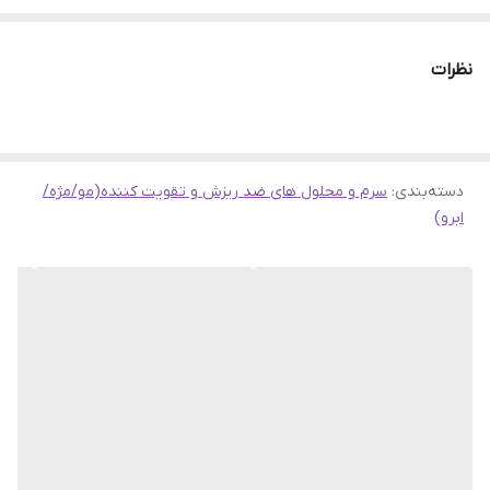
حجم 30میل می باشد که این محصول یک سرم درمانی و راه حلی برای
افزایش ضخامت و پر شدن موها می باشد .
نظرات
ویژگی سرم ضد ریزش مو اوردینری مدل مولتی پپتید
فرمولاسیون کاملا گیاهی و با فناوری از پلی پپتید ها
پر پشت کننده و افزایش تراکم مو
دسته‌بندی
:
سرم و محلول های ضد ریزش و تقویت کننده(مو/مژه/
افزایش ضخامت تارهای مو
ابرو)
مناسب برای انواع موهای خشک، چرب، حساس، شوره دار و آسیب
دیده
فاقد مواد مضر و بدون تست حیوانی
سایر توضیحات سرم مولتی پپتید برای تراکم مو اوردینری
سرم مولتی پپتید پرپشت کننده و ضخیم کننده مو اوردینری با حجم 30میل
یک سرم فوق العاده موثر و کارآمد برای مراقبت از موها می باشد. این
محصول بر پایه ی آب بوده و کاملا سبک و غیر چرب است. در طول
درمان شاهد رویش موهای جدید به ویژه در قسمت تاج خواهید بود به