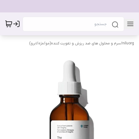
niluorg
/
سرم و محلول های ضد ریزش و تقویت کننده(مو/مژه/ابرو)