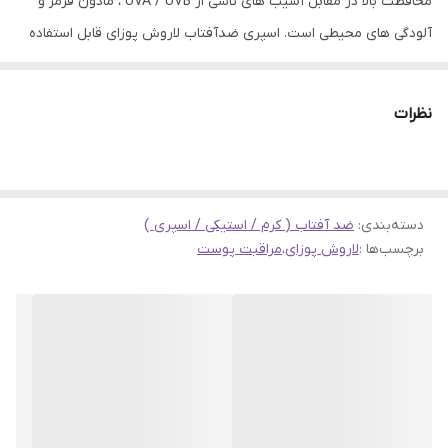
محافظت بالا در مقابل آسیب های ناشی از UVA / UVB ، مادون قرمز و
آلودگی های محیطی است. اسپری ضدآفتاب لاروش پوزای قابل استفاده
برای صورت و بدن و افراد بزرگسال می باشد.
آنتیلوس ( ANTHELIOS ) این سری ضدآفتاب دارای یک فرمول پیشگام
نظرات
در محصولات مراقبت از آفتاب در دنیای امروز است. حفاظت بالا و طیف
وسیع آن نتیجه ۲۵ سال تحقیقات بالینی پیشرفته در زمینه مراقبت از
آفتاب و پوست های حساس است. این محصول با وجود محافظت
دسته‌بندی
:
ضد آفتاب ( کرم / استیکی / اسپری )
بالا،دارای بافتی غیر چرب، سبک و بدون رد سفیدی بر روی پوست
برچسب‌ها :
لاروش پوزای
،
مراقبت پوست
است.این ضدآفتاب حتی قابل استفاده برای پوست های حساس و خیلی
حساس است. اگر چه این محصول به حالت اسپری است اما استفاده از آن
باعث سوزش چشم نمی شود.