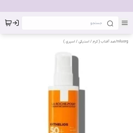
niluorg
/
ضد آفتاب ( کرم / استیکی / اسپری )