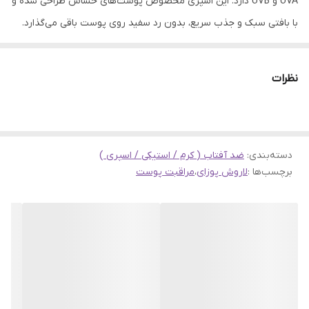
UVA و UVB دارد. این اسپری مخصوص پوست‌های حساس طراحی شده و
با بافتی سبک و جذب سریع، بدون رد سفید روی پوست باقی می‌گذارد.
اسپری ضدآفتاب آنتلیوس لاروش پوزای SPF50: سپر دفاعی نهایی شما
در برابر آفتاب آفتاب، منبع زندگی و انرژی، دشمن نامرئی پوست ما نیز
نظرات
هست. اشعه‌های مضر فرابنفش (UVA و UVB) عامل اصلی پیری
زودرس، لک‌های تیره و مهم‌تر از آن، سرطان پوست محسوب می‌شوند.
در دنیای پرمشغله امروز، نیاز به یک محافظ قوی، سریع و با اثربخشی
دسته‌بندی
:
ضد آفتاب ( کرم / استیکی / اسپری )
طولانی‌مدت بیش از هر زمان دیگری احساس می‌شود. اسپری ضدآفتاب
برچسب‌ها :
لاروش پوزای
،
مراقبت پوست
آنتلیوس لاروش پوزای SPF50 دقیقاً برای رفع همین نیاز طراحی شده
است. این محصول نه تنها یک ضدآفتاب معمولی، بلکه یک
سرمایه‌گذاری هوشمندانه بر روی سلامت و زیبایی بلندمدت پوست
شماست. تکنولوژی پیشرفته محافظت: راز کارایی فوق‌العاده Anthelios
SPF50 برند لاروش پوزای (La Roche-Posay) همواره مترادف با
درماتولوژی پیشرفته و فرمولاسیون‌های مورد تأیید متخصصان پوست