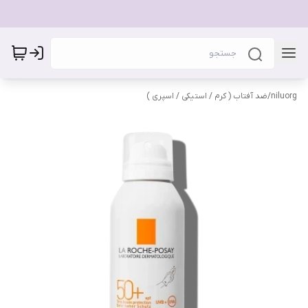
niluorg
/
ضد آفتاب ( کرم / استیکی / اسپری )