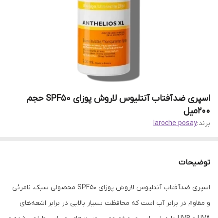
اسپری ضدآفتاب آنتلیوس لاروش پوزای SPF50 حجم
200میل
برند:
laroche posay
توضیحات
اسپری ضدآفتاب آنتلیوس لاروش پوزای SPF50 محصولی سبک، نامرئی
و مقاوم در برابر آب است که محافظت بسیار بالایی در برابر اشعه‌های