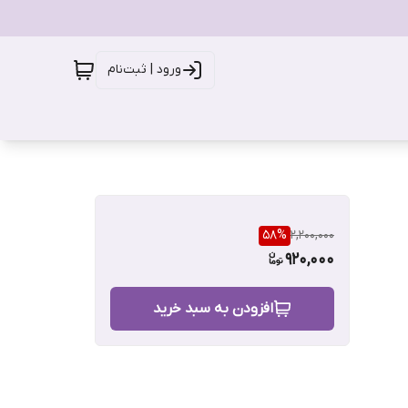
ورود | ثبت‌نام
58
%
2,200,000
920,000
افزودن به سبد خرید