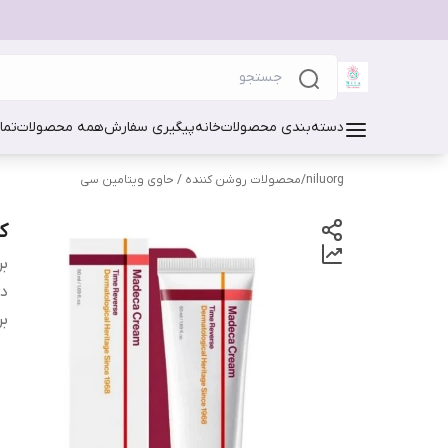
دسته‌بندی محصولات
خانه
پیگیری سفارش
همه محصولات
تما
niluorg
/
محصولات روشن کننده / حاوی ویتامین سی
کر
بر
دس
بر