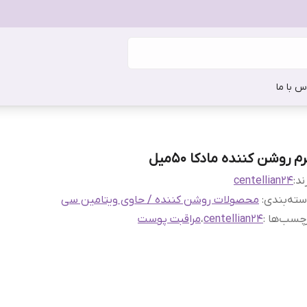
س با ما
م روشن کننده مادکا 50میل
ند:
centellian24
ته‌بندی
:
محصولات روشن کننده / حاوی ویتامین سی
چسب‌ها :
centellian24
،
مراقبت پوست