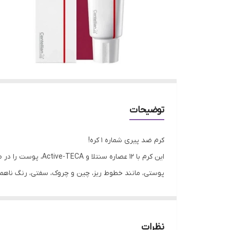
توضیحات
کرم ضد پیری شماره ۱ کره!
پوستی، مانند خطوط ریز، چین و چروک، سفتی، رنگ ناه
مراقبت تسکین‌دهنده و ترمیم‌کننده: سنتلا آسیاتیکا و م
- جذب عمیق و سریع: حاوی Active-TECA، ترکیبی از ۵ ماده‌ی ثبت‌شده در یک لیپوزوم ۳ لایه برای نفوذ عمیق و اثرات ماندگار.
فرمولاسیون مادکا با پروتئین بالا با غلظت بالای پروتئین‌های ا
نظرات