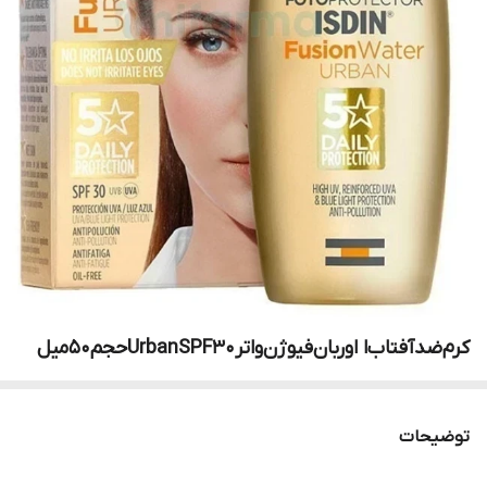
کرم‌ضد‌آفتاب‌ا اوربان‌فیوژن‌واترUrbanSPF30حجم50میل
توضیحات