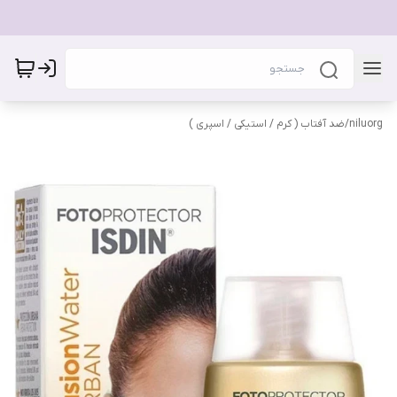
niluorg
/
ضد آفتاب ( کرم / استیکی / اسپری )