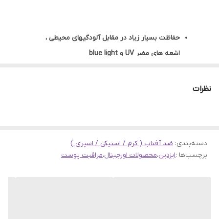
حفاظت بسیار زیاد در مقابل آلودگیهای محیطی ،
اشعه های مضر UV و blue light
باعث سوزش و آزار چشم ها نمی شود.( تست شده
توسط چشم پزشک )
نظرات
ساختار بسیار سبک با جذب سریع ، مناسب برای زیر
آرایش
قابل استفاده برای انواع پوست
دسته‌بندی
:
ضد آفتاب ( کرم / استیکی / اسپری )
فاقد چربی و غیر جوش زا
برچسب‌ها :
ایزدین
،
محصولات اورجینال
،
مراقبت پوست
قابل استفاده روی پوست خیس و مرطوب
دارای فناوری sea_friendly (با فرمولاسیون مواد
معدنی و قابل تجزیه زیستی)
دارای آنتی اکسیدان های فعال که در مقابل تشکیل