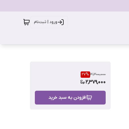
ورود | ثبت‌نام
27
%
3,300,000
2,379,000
افزودن به سبد خرید