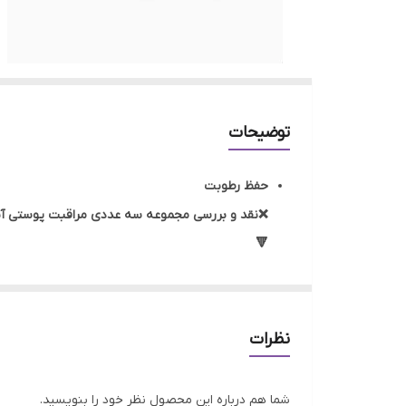
توضیحات
حفظ رطوبت
❌️نقد و بررسی مجموعه سه عددی مراقبت پوستی آب
🔻
✅ کرم آبرسان هیدرابیوتی شنل یکی از محصولات قدر
حاوی 10% آن
پوستتان را آبرسانی و مرطوب می‌کنند.
نظرات
✅ژل کرم هیدرابیوتی شنل یک کرم ترمیم کننده و آ
بهبود تنفس سلول های پوستی کمک می کند. ترکیبات 
شما هم درباره این محصول نظر خود را بنویسید.