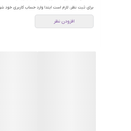
رفتن علائم و نشانه های پیری پوست می گردد.
برای ثبت نظر، لازم است ابتدا وارد حساب کاربری خود شو
✅کرم دور چشم هیدرابیوتی شنل مقادیر بالایی از آنت
افزودن نظر
های ناشی از افزایش سن، عوامل ارثی و یا خستگی ر
نماید و همچنین دارای ترکیباتی مانند ادنوسین ا
ویژگی های محصول:
مجموعه سه عددی حاوی کرم، ژل کرم روشن کنن
■کرم آبرسان هیدرابیوتی شنل:
حاوی هیالورونیک اسید و گیاه کاملیا
افزایش طراوت و شادابی پوست
حفظ رطوب پوست و آبرسانی عمیق پوست
محافظت در برابر رادیکال های آزاد
افزایش استحکام و الاستیسیته پوست
کاهش چین و چروک ناشی از خشکی پوست
دارای بافتی لطیف با رایحه دال انگیز میوه ای