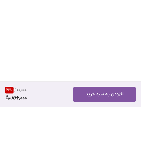
1,100,000
21
%
افزودن به سبد خرید
866,000