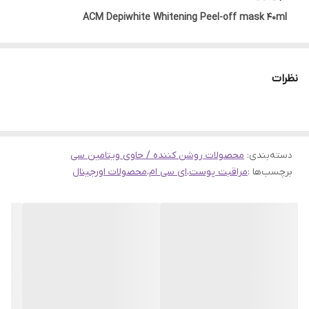
ACM Depiwhite Whitening Peel-off mask 40ml
این ماسک لایه بردار و روشن کننده برای از بین بردن لکه های قهوه
ای و جلوگیری ازایجاد مجدد آنها و یکدست پوست طراحی شده
نظرات
است.
مناسب برای استفاده قبل و بعد لیزر و پیلینگ
مناسب برای افرادی که پوست مستعد به لک دارند
زمان استفاده : 2 یا 3 بار در طول هفته به مدت 3 تا 6 ماه
دسته‌بندی
:
محصولات روشن کننده / حاوی ویتامین سی
برچسب‌ها :
مراقبت پوست
،
ای سی ام
،
محصولات اورجینال
یک مکمل عالی برای افرادی که از ضد لک ای سی ام هم استفاده می
کنند
فاقد عطر و مواد مضر
طرز استفاده : یک لایه نازک از ماسک لایه بردار Depiwhite را روی
نواحی مورد نظر بمالید. پس از 30 دقیقه خشک شدن می توان آن
را به صورت دستی در یک تکه جدا کرد.
حجم : 40 میل