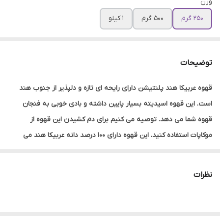
وزن
250 گرم
500 گرم
1 کیلو
توضیحات
قهوه عربیکا هند پلنتیشن دارای رایحه ای تازه و دلپذیر از جنوب هند
است. این قهوه اسیدیته بسیار پایین داشته و بادی خوبی به فنجان
قهوه شما می دهد. توصیه می کنیم برای دم کشیدن این قهوه از
موکاپات استفاده کنید. این قهوه دارای 100 درصد دانه عربیکا هند می
باشد.
ویژگی های قهوه عربیکا هند پلنتیشن
نظرات
یکی از بهترین انواع هندی عربیکا است.
اسیدیته بسیار پایینی دارد.
طعم یاد و رایحه این قهوه به طرز شگفت انگیزی با هم هارمونی