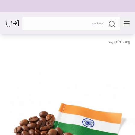
niluorg
/
قهوه