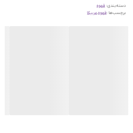
دسته‌بندی
:
قهوه
دارد. رایحه آجیلی غالب است.
برچسب‌ها :
قهوه
،
عربیکا
افترتیست قهوه عربیکا هند پلنتیشن بسیار دلپذیر، طولانی،
اسپایسی و کمی دودی است.
این قهوه بهترین قهوه برای موکاپات است.