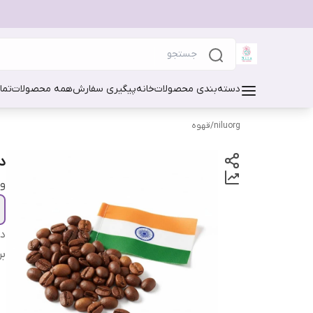
دسته‌بندی محصولات
خانه
پیگیری سفارش
همه محصولات
تما
niluorg
/
قهوه
دانه
و
دس
بر