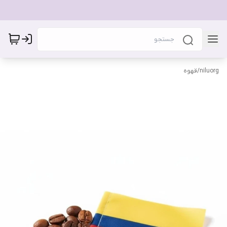
niluorg
/
قهوه