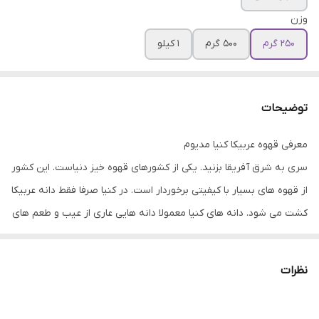
وزن
250 گرم
500 گرم
1 کیلو
توضیحات
معرفی قهوه عربیکا کنیا مدیوم
سری به شرق آفریقا بزنید. یکی از کشورهای قهوه خیز دنیاست. این کشور
از قهوه های بسیار با کیفیتی برخوردار است. در کنیا صرفا فقط دانه عربیکا
کشت می شود. دانه های کنیا معمولا دانه هایی عاری از عیب و طعم های
نامطبوع (طعم نا مطبوع ایجاد شده حین فرآوری) هستند.همانطور که
در تصویر مشاهده میکنید کنیا AA دانه های درشت تر و یکدست تری
نظرات
دارد و این موضوع باعث هماهنگی بیشتر عطر طعم آن می شود. البته
این نکته را فراموش نکنید که کنیاA نیز از کیفیت بسیار بالایی برخوردار