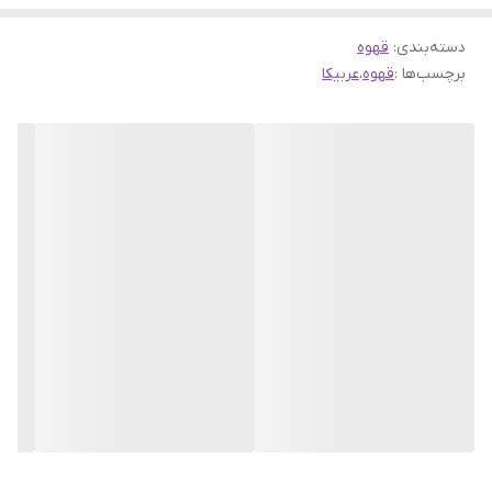
است و نام این محصول بنا به موجودی بازار به کنیاAA یا کنیاA تغییر می
کند.
دسته‌بندی
:
قهوه
برچسب‌ها :
قهوه
،
عربیکا
ویژگی های حسی ادراکی قهوه کنیا AA
میزان برشت 60%
میزان تلخی 50%
میزان کافئین 25%