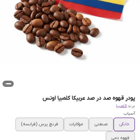
پودر قهوه صد در صد عربیکا کلمبیا اونس
برند:
کلمبیا
آسیاب
خانگی
صنعتی
موکاپات
فرنچ پرس (فرانسه)
قهوه دمی