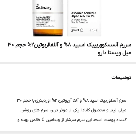
سررم آسسکووربییک اسیید 8% و آللفااربوتین2% حجم 30
میل ویستا دارو
توضیحات
سرم آسکوربیک اسید 8% و آلفا آربوتین 2% اوردینری با حجم 30
میلی لیتر و محصول کانادا، یکی از موثر ترین سرم های روشن
کننده پوست است. این سرم سرشار از ویتامین C خالص بوده و
خاصیت آنتی اکسیدانی دارد و سبب محافظت از پوست می شود.