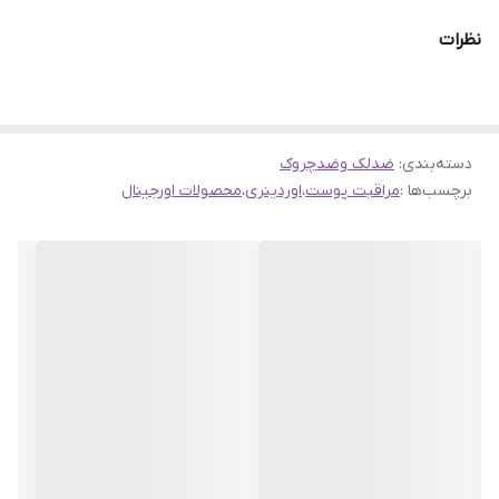
سرم آسکوربیک اسید 8% + آلفا آربوتین 2% برند Ordinary با
نظرات
تقویت پوست، هر گونه علائم پیری و خطوط و چین و چروک ها را
بهبود می دهد. این سرم لک ها و تیرگی های پوستی را به طرز
چشمگیری کاهش داده و پوست را روشن و شفاف می کند.
معرفی سرم اردینری مدل Ascorbic Acid 8% + Alpha Arbutin 2%
دسته‌بندی
:
ضدلک وضدچروک
برچسب‌ها :
مراقبت پوست
،
اوردینری
،
محصولات اورجینال
پوست ما در اثر افزایش سن و قرار گرفتن در معرض استرس ها،
آلودگی، رادیکال های آزاد و ... دچار مشکلاتی نظیر لک و چروک می
شود. سرم اسید اسکوربیک 8% و آلفا آربوتین 2% اردینری یک سرم
موثر جهت کاهش مشکلات پوستی و بهبود رنگ و کیفیت آن است.
فرمولاسیون این سرم ترکیبی از اسید آسکوربیک یا ویتامین C
خالص و آلفا آربوتین است که قوی ترین ماده روشن کننده پوست
می باشند. این دو ترکیب در فرمولی کاملاً فاقد آب حل شده تا
پایداری کامل و بهترین عملکرد را داشته باشند.