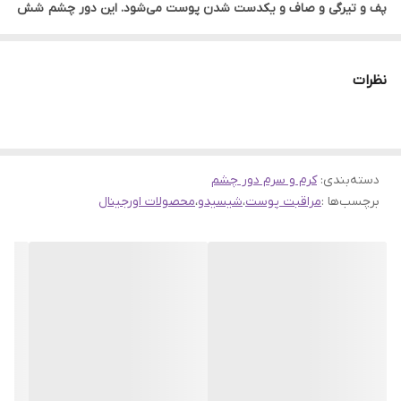
پف و تیرگی و صاف و یکدست شدن پوست می‌شود. این دور چشم شش
نوع چین و چروک چشم از جمله پنجه کلاغی، چین خوردگی گوشه چشم،
چین و چروک زیر چشم، پف زیر چشم و چین و چروک‌های ناشی از استرس
نظرات
بین ابروها را بهبود بخشیده و پوستی شاداب و درخشنده را به ارمغان
می‌آورد. دور چشم شیسیدو بنفیانس رطوبت پوست را تا 48 ساعت در
پوست حفظ کرده و از پوست در برابر عواملی چون خستگی ناشی از کمبود
دسته‌بندی
:
کرم و سرم دور چشم
خواب، آلودگی، عوامل محیطی و بروز علائم پیری محافظت می‌کند.
برچسب‌ها :
مراقبت پوست
،
شیسیدو
،
محصولات اورجینال