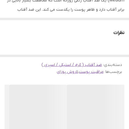
Medium) یک ضد آفتاب رنگی روزانه است که محافظت بسیار بالایی در
برابر آفتاب دارد و ظاهر پوست را یکدست می کند. این ضد آفتاب
مخصوص کسانی است که با لکه های تیره و هایپرپیگمانتاسیون دست و
پنجه نرم می کنند. ضدآفتاب پیگمنت کارکت لاروش پوزای ترکیبی از
نظرات
فیلترهای موثر آفتاب و مواد فعال ضد تیرگی قوی با فرمول رنگی است
که پوست را پوشش دهی می کند و آنرا فوراً یکدست می کند. با داشتن
+SPF50 و PPD 39، این ضد آفتاب یک مکمل عالی برای هر روتین
دسته‌بندی
:
مراقبت از پوست ضد لکه های تیره است.
ضد آفتاب ( کرم / استیکی / اسپری )
برچسب‌ها :
مراقبت پوست
،
لاروش پوزای
با تکنولوژی CELLOX-B3 و Mexoryl XL، این فرمول مزایای آنتی
اکسیدانی و محافظت گسترده در برابر تشعشعات خورشیدی را ارائه می
دهد. در عین حال، ترکیب متخصص نیاسینامید و پروسراد برای جلوگیری
و به حداقل رساندن ظاهر لکه های تیره و هایپرپیگمانتاسیون سخت کار
می کند. پس از استفاده، رنگدانه های معدنی موجود در فرمول، ظاهر
پوست را سریعاً بهبود می بخشد، زیرا رنگ چهره را یکدست می کند و