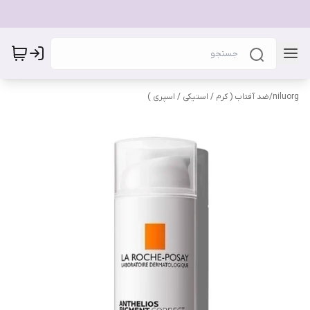
niluorg
/
ضد آفتاب ( کرم / استیکی / اسپری )