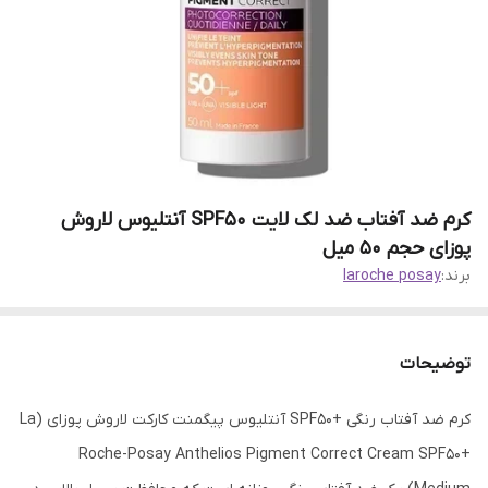
کرم ضد آفتاب ضد لک لایت SPF50 آنتلیوس لاروش
پوزای حجم 50 میل
برند:
laroche posay
توضیحات
کرم ضد آفتاب رنگی +SPF50 آنتلیوس پیگمنت کارکت لاروش پوزای (La
Roche-Posay Anthelios Pigment Correct Cream SPF50+