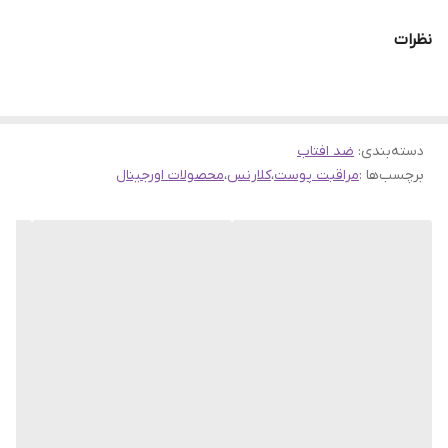
نظرات
کلارنس این برند پیشتاز در تولید محصولات پوستی کاملا طبیعی می
باشد، از مواد گیاهی و رایحه درمانی در تولید محصولات استفاده می‌نماید،
دسته‌بندی
:
ضد افتاب
در سال 1991 کلارینس سری محصولات آرایشی با خاصیت درمانی خود را
برچسب‌ها :
مراقبت پوست
،
کلارنس
،
محصولات اورجینال
دایر کرد.
این برند آرایشی فاقد سرب سرشار از عصاره‌های گیاهان می باشد و از
پوست در برابر خطارات خارجی محافظت می‌کند، کلیه محصولات مراقبتی
و آرایشی این برند اللخصوص کرم ضد آفتاب SPF30 کلارنس دارای
ترکیبات انحصاری ضدآلودگی هستند.
کرم ضد آفتاب SPF30 کلارنس