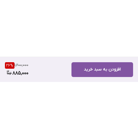
در برابر آب و تعرق ماندگاری خود را حفظ می کند
دارای فیلترهای Mexoryl® SX و XL برای محافظت از پوست در برابر
اشعه UVA/UVB
دارای عصاره جلبک دریایی برای آبرسانی پوست تا 12 ساعت
ضد چروک، ترمیم کننده و تسکین دهنده پوست
ظاهری جوان، روشن، لطیف و بی نقص به پوست می بخشد
1,200,000
26
%
افزودن به سبد خرید
885,000
روش مصرف کرم ضد آفتاب SPF30 کلارنس
30 دقیقه قبل از قرار گرفتن در معرض آفتاب روی پوست صورت و گردن
استفاده شود. در صورت نیاز هر 2 ساعت تجدید کنید.
برگشت به بالا