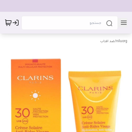
niluorg
/
ضد افتاب