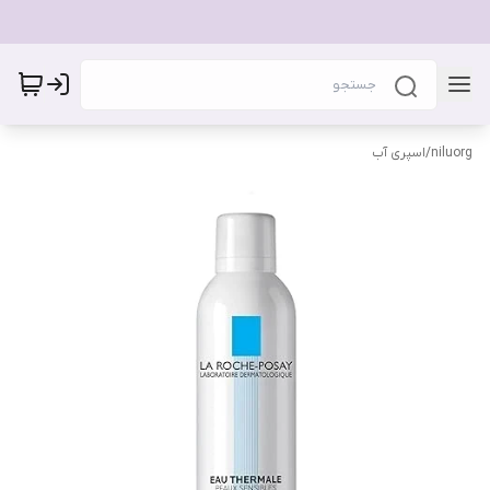
niluorg
/
اسپری آب