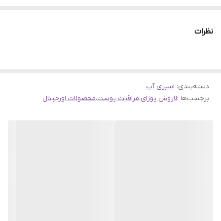
کمیاب است و خواص تسکین دهنده و آنتی اکسیدانی دارد.
ویژگی ها و مزایا:
نظرات
تسکین دهنده و ضد التهاب:
آب چشمه حرارتی لاروش پوزای به دلیل داشتن سلنیوم و سایر مواد
معدنی، به طور طبیعی دارای خواص تسکین دهنده و ضد التهابی
دسته‌بندی
:
اسپری آب
است و به کاهش قرمزی، خارش و سوزش پوست کمک می کند.
برچسب‌ها :
لاروش پوزای
،
مراقبت پوست
،
محصولات اورجینال
آبرسانی عمیق:
این اسپری با آبرسانی فوری و موثر، خشکی و کم آبی پوست را برطرف
می کند و حس طراوت و شادابی را به پوست باز می گرداند.
محافظت در برابر عوامل محیطی:
آنتی اکسیدان های موجود در این اسپری، به محافظت از پوست در
برابر آسیب های ناشی از رادیکال های آزاد و آلودگی های محیطی کمک
می کنند.