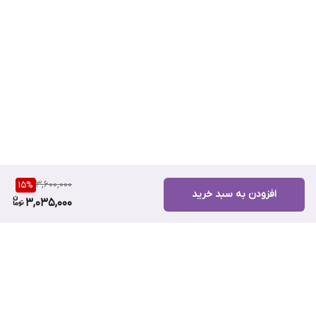
ویژگی های محصول:
برند:ESTEE LAUDER
مدل:NUTRITIOUS
3,600,000
15
%
افزودن به سبد خرید
کشور سازنده:آمریکا
3,035,000
حجم:50 میلی لیتر
سطح کیفیت:کیفیت عالی
مناسب برای:انواع پوست
عصاره:دارد
نوع عصاره:انار