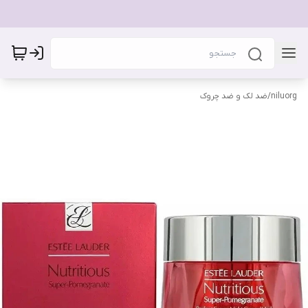
niluorg
/
ضد لک و ضد چروک