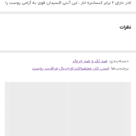
لادر دارای ۲ برابر کنسانتره انار ، این آنتی اکسیدان قوی به آرامی پوست را
سم زدایی می کند . انارها از طریق یک فرآیند ۸ مرحله ای استخراج میوه
کامل با حلال تبدیل می شوند. پس از استفاده از این کرم ماسک قدرتمند
نظرات
پوست شما قوی و انعطاف پذیر می شود و درخشندگی و انرژی باورنکردنی
را افزایش می دهد. این کرم ماسک فوق العاده باعث از بین بردن سموم
می شود. علاوه بر این دارای یک اثر فوق العاده مرطوب کننده است ،
دسته‌بندی
:
ضد لک و ضد چروک
همچنین عملکرد یک ماسک مغذی را انجام می دهد ، باعث استراحت و
برچسب‌ها :
استی لادر
،
محصولات اورجینال
،
مراقبت پوست
بازسازی پوست می شود. طراوت و درخشش سالم می بخشد.