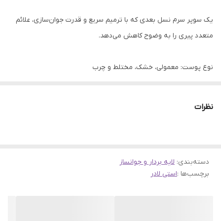
یک سوپر سرم نسل بعدی که با ترمیم سریع و قدرت جوان‌سازی، علائم
متعدد پیری را به وضوح کاهش می‌دهد.
نوع پوست: معمولی، خشک، مختلط و چرب
نگرانی های مراقبت از پوست: خطوط ریز و چین و چروک، تیرگی، و از
نظرات
دست دادن استحکام و قابلیت ارتجاعی
فرمولاسیون: سرم
دسته‌بندی
:
لایه بردار و جوانساز
برچسب‌ها :
استی لادر
مواد تشکیل دهنده برجسته:
- اسید هیالورونیک: رطوبت را تا 72 ساعت حفظ می کند.