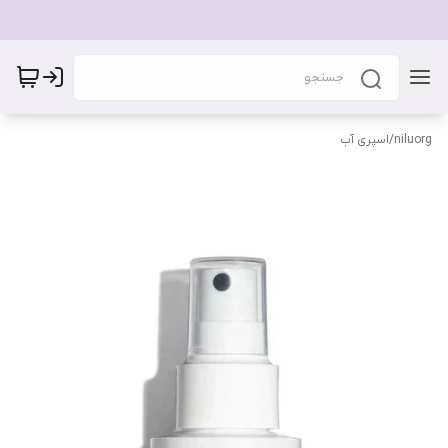
niluorg
/
اسپری آب