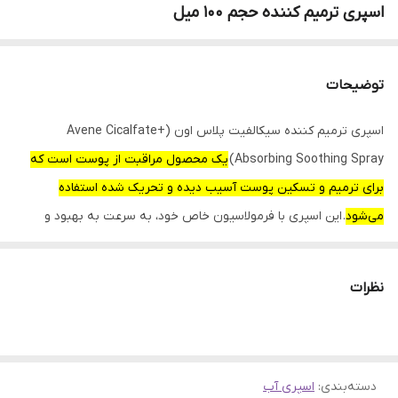
اسپری‌ ترمیم‌ کننده‌ حجم 100 میل
توضیحات
اسپری ترمیم کننده سیکالفیت پلاس اون (Avene Cicalfate+
Absorbing Soothing Spray)
یک محصول مراقبت از پوست است که
برای ترمیم و تسکین پوست آسیب دیده و تحریک شده استفاده
می‌شود
. این اسپری با فرمولاسیون خاص خود، به سرعت به بهبود و
بازسازی پوست کمک می‌کند و برای انواع پوست، از جمله پوست‌های
حساس، مناسب است.
نظرات
ویژگی‌های کلیدی اسپری ترمیم کننده سیکالفیت پلاس اون:
ترمیم کننده و التیام بخش:
به روند بهبودی پوست سرعت می‌بخشد و التهابات و قرمزی پوست را
دسته‌بندی
:
کاهش می‌دهد.
اسپری آب