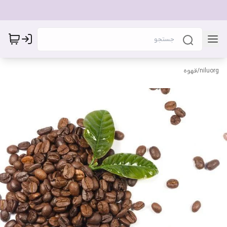
niluorg
/
قهوه