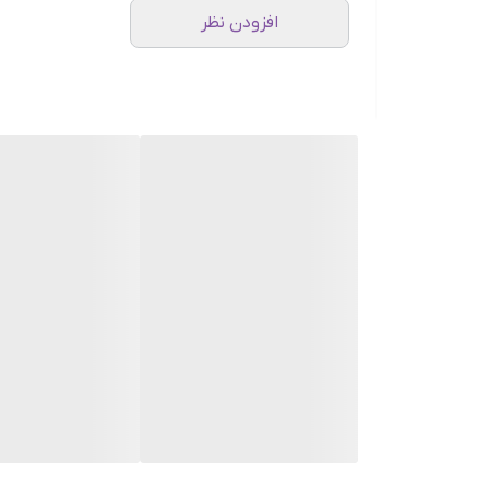
افزودن نظر
های آن است. ویژگی هایی مانند:
کافئین بسیار زیاد
عطر و بوی متوسط
خامه زیاد
اسیدیته پایین
بادی بسیار بالا
تلخی متوسط
ویژگی اصلی دانه های روبستا طعم تلخ زیاد به همراه کاف
ها از محبوبت زیادی برخودارند. علاوه براین از قهوه ها
قهوه ساز های برقی گرفته تا قهوه های دمی.
این دان قهوه های قهوه دلنشین و سرشار از انرژی هم 
صورت نبود دان قهوه مدنظرتون می توانید از طریق پیام 
سوالات متداول