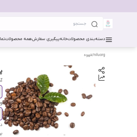
دسته‌بندی محصولات
خانه
پیگیری سفارش
همه محصولات
تما
niluorg
/
قهوه
پو
آ
و
دس
بر