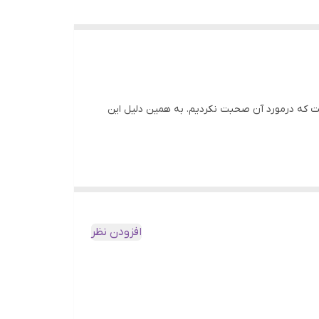
ست که درمورد آن صحبت نکردیم. به همین دلیل این
ن 3 قهوه، عربیکا و روبستا پرمصرف ترین قهوه ها هستند. درنتیجه اکثر کشورها، این قهوه ها را بیشتر از
هوه موجود است. اما قهوه روبوستا علاوه بر نوع
افزودن نظر
ولید می کند که کمی با قهوه روبستا متفاوت است. قهوه ای