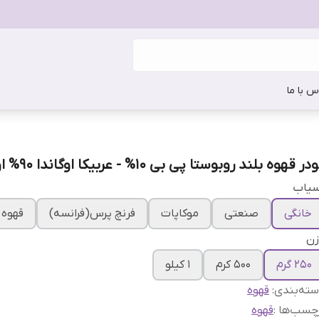
س با ما
در قهوه بلند روبوستا پی بی 10% - عربیکا اوگاندا 90% اونس
سیاب
خانگی
صنعتی
موکاپات
فرنچ پرس(فرانسه)
قهوه 
زن
250 گرم
500 کرم
1 کیلو
ته‌بندی
:
قهوه
چسب‌ها :
قهوه