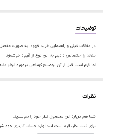
توضیحات
در مقالات قبلی و راهنمایی خرید قهوه، به صورت مفصل 
مقاله را اختصاص دادیم به این نوع از قهوه خوشمزه.
اما لازم است قبل از آن توضیح کوتاهی درمورد انواع دان
سایر قهوه ها پرورش داده و تولید می کنند.
پس طبیعتا هر کشوری، قهوه مخصوص خود را تولید می کند.
نظرات
کشور، دارای 2 نوع دیگر هم می باشد. قهوه روبوستای پی بی و چری. درمورد قهوه پی بی صحبت کرده ایم اما اکنون می رسیم به قهوه چری.
شما هم درباره این محصول نظر خود را بنویسید.
قهوه چری چیست؟
برای ثبت نظر، لازم است ابتدا وارد حساب کاربری خود شو
کشور هند (India) از جمله کشورهایی است ک