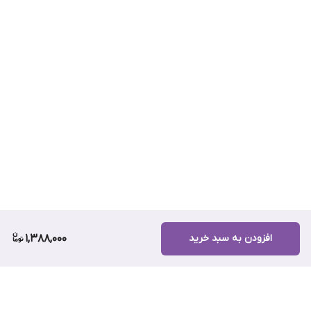
تولید قهوه های چری به صورت دستی انجام میشه یا ماشینی؟
به صورت دستی. چون این دانه ها کمی کوچکتر از قهوه های روبستا
هستند اگر به صورت دستی چیده و رست نشوند، قهوه ای یکدستی
نخواهد بود.
افزودن به سبد خرید
1,388,000