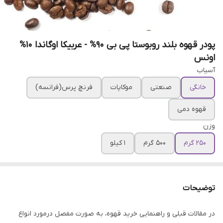
پودر قهوه بلند روبوستا پی بی 90% - عربیکا اوگاندا 10%
اونس
آسیاب
خانگی
صنعتی
موکاپات
فرنچ پرس(فرانسه)
قهوه دمی
وزن
250 گرم
500 گرم
1 کیلو
توضیحات
در مقالات قبلی و راهنمایی خرید قهوه، به صورت مفصل درمورد انواع