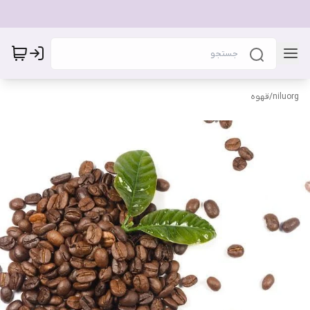
niluorg
/
قهوه