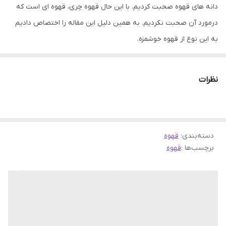
دانه های قهوه صحبت کردیم. با این حال قهوه چری، قهوه ای است که
درمورد آن صحبت نکردیم. به همین دلیل این مقاله را اختصاص دادیم
به این نوع از قهوه خوشمزه.
اما لازم است قبل از آن توضیح کوتاهی درمورد انواع دانه قهوه داشته
باشیم.
نظرات
3 نوع دانه قهوه در دنیا وجود دارد که عبارتند از عربیکا، لیبریکا و
روبوستا. در بین این 3 قهوه، عربیکا و روبستا پرمصرف ترین قهوه ها
هستند. درنتیجه اکثر کشورها، این قهوه ها را بیشتر از سایر قهوه ها
دسته‌بندی
:
قهوه
پرورش داده و تولید می کنند.
برچسب‌ها :
قهوه
پس طبیعتا هر کشوری، قهوه مخصوص خود را تولید می کند. به همین
دلیل انواع مختلفی از قهوه های عربیکا و روبستا در بازار جهانی قهوه
موجود است. اما قهوه روبوستا علاوه بر نوع کشور، دارای 2 نوع دیگر هم
می باشد. قهوه روبوستای پی بی و چری. درمورد قهوه پی بی صحبت
کرده ایم اما اکنون می رسیم به قهوه چری.