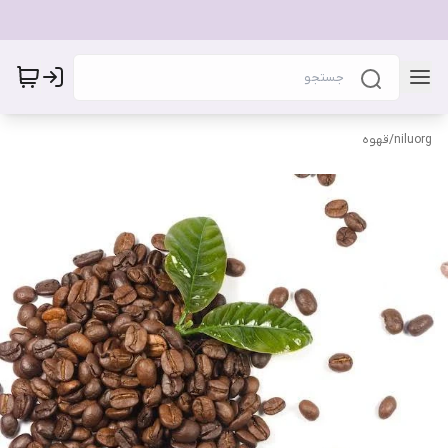
niluorg
/
قهوه