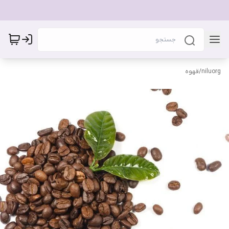
niluorg
/
قهوه