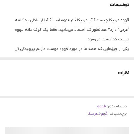
توضیحات
قهوه عربیکا چیست؟ آیا عربیکا نام قهوه است؟ آیا ارتباطی به کلمه
“عربی” دارد؟ همانطور که احتمالا می‌دانید، فقط یک گونه دانه قهوه
نیست که کشت می‌شود.
یکی از چیزهایی که همه ما در مورد قهوه دوست داریم پیچیدگی آن
است: تعداد به ظاهر بی پایانی از طعم ها، عطرها، بافت ها و حتی ویژگی
های فیزیکی که قهوه می تواند داشته باشد.
نظرات
در عین حال، فکر کردن به اینکه اکثر انواع مختلف دانه‌های قهوه چقدر
شبیه هم هستند، حداقل از نظر ژنتیکی، جذاب است.در این مطلب،
پیرامون دانه قهوه عربیکا، یکی از گونه‌های اصلی قهوه صحبت خواهیم
دسته‌بندی
:
قهوه
کرد. در صورت علاقه‌مندی به تهیه این نوع قهوه، می‌توانید از بخش
برچسب‌ها :
قهوه
،
عربیکا
خرید قهوه عربیکا بازدید کرده و با محصولات متنوع آن آشنا شوید.