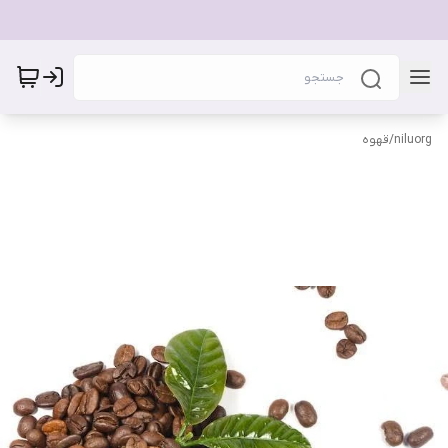
niluorg
/
قهوه