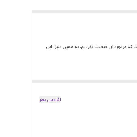
ست که درمورد آن صحبت نکردیم. به همین دلیل این
ن 3 قهوه، عربیکا و روبستا پرمصرف ترین قهوه ها هستند. درنتیجه اکثر کشورها، این قهوه ها را بیشتر از
هوه موجود است. اما قهوه روبوستا علاوه بر نوع
افزودن نظر
ولید می کند که کمی با قهوه روبستا متفاوت است. قهوه ای