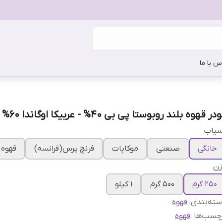
س با ما
در قهوه بلند روبوستا پی بی 40% - عربیکا اوگاندا 60% اونس
سیاب
خانگی
صنعتی
موکاپات
فرنچ پرس(فرانسه)
قهوه 
زن
250 گرم
500 گرم
1 کیلو
ته‌بندی
:
قهوه
چسب‌ها :
قهوه