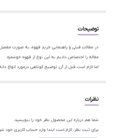
توضیحات
در مقالات قبلی و راهنمایی خرید قهوه، به صورت مفصل 
مقاله را اختصاص دادیم به این نوع از قهوه خوشمزه.
اما لازم است قبل از آن توضیح کوتاهی درمورد انواع دان
سایر قهوه ها پرورش داده و تولید می کنند.
پس طبیعتا هر کشوری، قهوه مخصوص خود را تولید می کند.
نظرات
کشور، دارای 2 نوع دیگر هم می باشد. قهوه روبوستای پی بی و چری. درمورد قهوه پی بی صحبت کرده ایم اما اکنون می رسیم به قهوه چری.
شما هم درباره این محصول نظر خود را بنویسید.
قهوه چری چیست؟
برای ثبت نظر، لازم است ابتدا وارد حساب کاربری خود شو
کشور هند (India) از جمله کشورهایی است ک