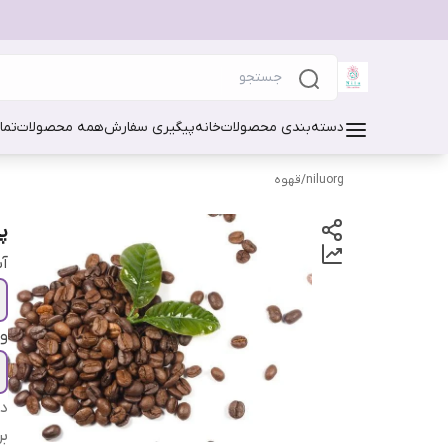
دسته‌بندی محصولات
خانه
پیگیری سفارش
همه محصولات
تما
niluorg
/
قهوه
پو
آ
و
دس
بر