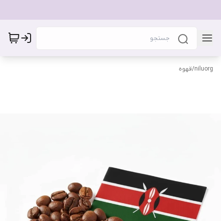
niluorg
/
قهوه