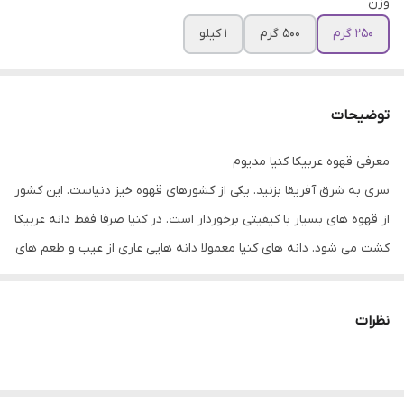
وزن
250 گرم
500 گرم
1 کیلو
توضیحات
معرفی قهوه عربیکا کنیا مدیوم
سری به شرق آفریقا بزنید. یکی از کشورهای قهوه خیز دنیاست. این کشور
از قهوه های بسیار با کیفیتی برخوردار است. در کنیا صرفا فقط دانه عربیکا
کشت می شود. دانه های کنیا معمولا دانه هایی عاری از عیب و طعم های
نامطبوع (طعم نا مطبوع ایجاد شده حین فرآوری) هستند.همانطور که
در تصویر مشاهده میکنید کنیا AA دانه های درشت تر و یکدست تری
نظرات
دارد و این موضوع باعث هماهنگی بیشتر عطر طعم آن می شود. البته
این نکته را فراموش نکنید که کنیاA نیز از کیفیت بسیار بالایی برخوردار
است و نام این محصول بنا به موجودی بازار به کنیاAA یا کنیاA تغییر می