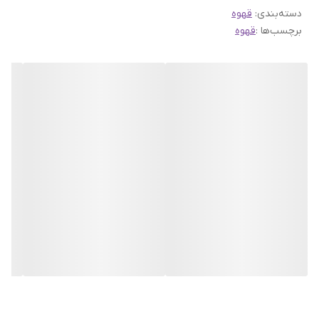
کند.
دسته‌بندی
:
قهوه
برچسب‌ها :
قهوه
ویژگی های حسی ادراکی قهوه کنیا AA
میزان برشت 60%
میزان تلخی 50%
میزان کافئین 25%