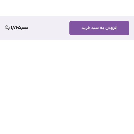
کافئین قهوه کنیا مناسبه برای تمرکز بالا و شروعی پرانرژی
بسته‌بندی حرفه‌ای برای حفظ تازگی دانه قهوه کنیا
مناسب برای دم‌آوری با V60، کمکس، فرنچ‌پرس و اسپرسوساز
افزودن به سبد خرید
1,765,000
💰 قیمت قهوه کنیا
اگه دنبال قیمت قهوه عربیکا کنیا یا مقایسه با برندهای دیگه هستی،
بدون که توی کافی‌ استور ما همیشه قیمت‌هامون منصفانه‌ست و
کیفیت، حرف اول رو می‌زنه.
قیمت قهوه کنیا رو می‌تونی به‌راحتی توی همین صفحه ببینی و با بقیه
مقایسه کنی.
برگشت به بالا