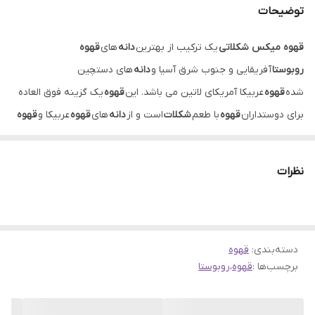
توضیحات
قهوه میکس شکلاتی
یک ترکیب از بهترین
دانه
های
قهوه
روبوستا
آفریقایی و جنوب شرق آسیا و
دانه
های دستچین
شده
قهوه
عربیکا آمریکای لاتین می باشد. این
قهوه
یک گزینه فوق العاده
برای دوستداران
قهوه
با طعم
شکلات
است و از
دانه
های
قهوه
عربیکا و
قهوه
روبوستا
با رست
شکلاتی
تهیه شده است.
نظرات
دسته‌بندی
:
قهوه
برچسب‌ها :
قهوه
،
روبوستا