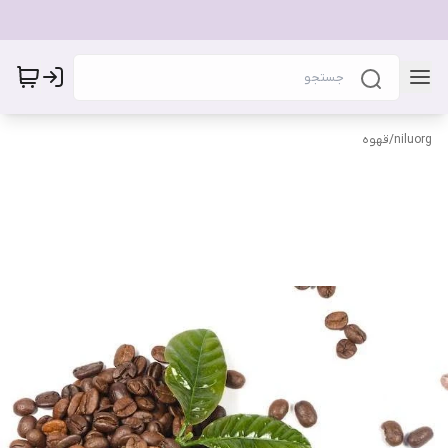
niluorg
/
قهوه