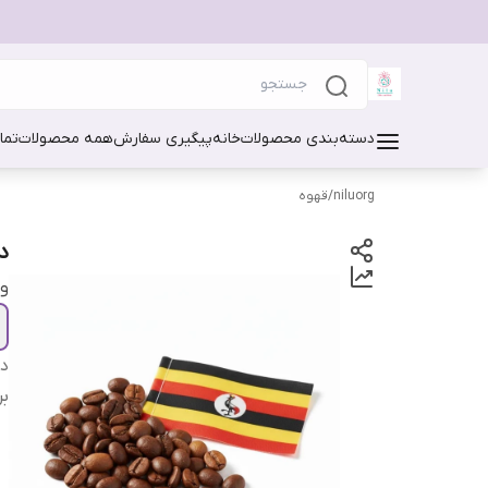
دسته‌بندی محصولات
خانه
پیگیری سفارش
همه محصولات
تما
niluorg
/
قهوه
د
و
دس
بر