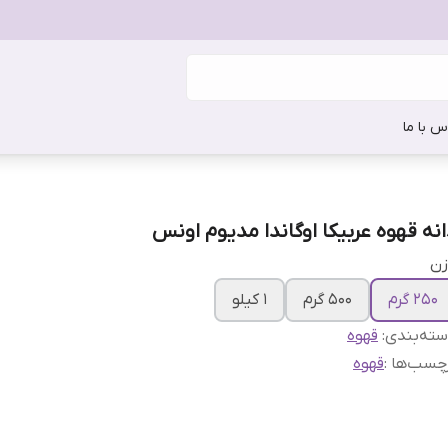
س با ما
انه قهوه عربیکا اوگاندا مدیوم اونس
زن
250 گرم
500 گرم
1 کیلو
ته‌بندی
:
قهوه
چسب‌ها :
قهوه