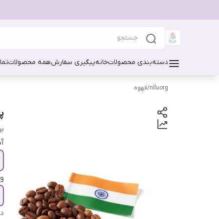
دسته‌بندی محصولات
خانه
پیگیری سفارش
همه محصولات
تما
niluorg
/
قهوه
پو
بر
آ
و
دس