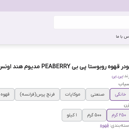
س با ما
در قهوه روبوستا پی بی PEABERRY مدیوم هند اونس
ند:
پی بی
سیاب
خانگی
صنعتی
موکاپات
فرنچ پرس(فرانسه)
قهوه 
زن
250 گرم
500 گرم
1 کیلو
ته‌بندی
:
قهوه