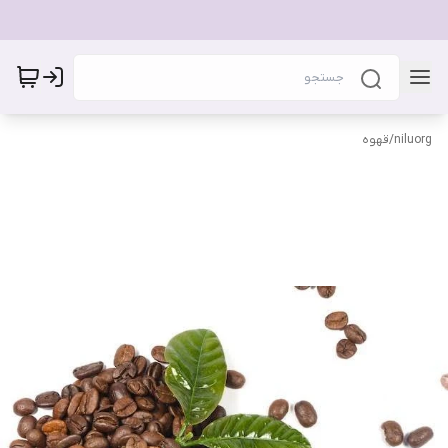
niluorg
/
قهوه