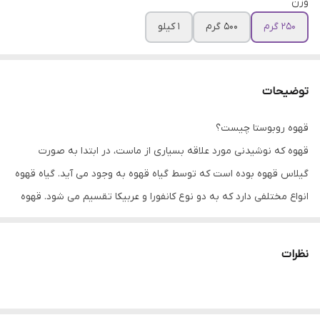
وزن
250 گرم
500 گرم
1 کیلو
توضیحات
قهوه روبوستا چیست؟
قهوه که نوشیدنی مورد علاقه بسیاری از ماست، در ابتدا به صورت
گیلاس قهوه بوده است که توسط گیاه قهوه به وجود می آید. گیاه قهوه
انواع مختلفی دارد که به دو نوع کانفورا و عربیکا تقسیم می شود. قهوه
روبوستا از دانه گیاه کنفورا به دست می آید. قهوه روبوستا به طور کلی
طعم تلخ تر و اسیدیته پایین تری نسبت به انواع قهوه عربیکا دارد. این
نظرات
قهوه شدیداً برای تهیه انواع قهوه اسپرسو و نوشیدنی های پایه اسپرسو
مانند لاته و کاپوچینو استفاده می شود.
ویژگی های قهوه روبوستا