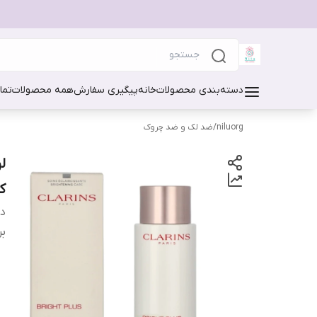
دسته‌بندی محصولات
خانه
پیگیری سفارش
همه محصولات
تما
niluorg
/
ضد لک و ضد چروک
ک
دس
بر