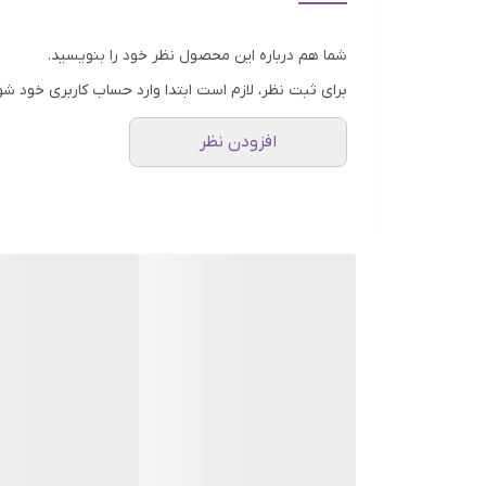
می‌کند و باعث ایجاد پوستی یکدست‌تر می‌شود.
عصاره لیدی منتل: عصاره لیدی منتل به کاهش لکه‌های 
شما هم درباره این محصول نظر خود را بنویسید.
عصاره گیاه مورد صورتی: عصاره مورد صورتی، اکسیژن‌رس
برای ثبت نظر، لازم است ابتدا وارد حساب کاربری خود شو
نیلوفر دریایی: عصاره ارگانیک نیلوفر دریایی به آبرسانی
افزودن نظر
لوسیون Bright Plus lactée anti-taches پوستی درخشان و یکدست می دهد. ظاهر لکه‌های رنگدانه‌ای کاهش می‌یابد. لوسیون شیری، پوست را آبرسانی، تسکین و تغذیه می‌کند.