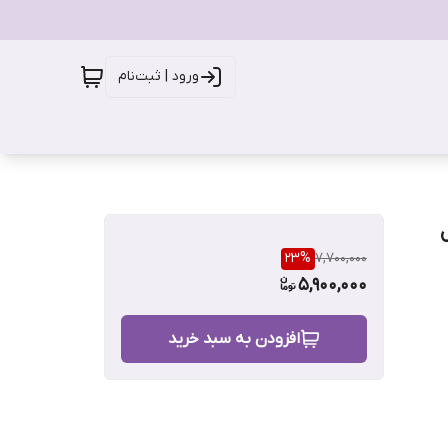
ورود | ثبت‌نام
جم ۲۰۰ میل
23
%
7,700,000
5,900,000
افزودن به سبد خرید