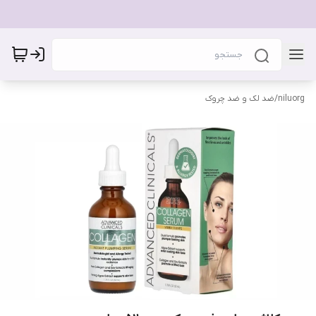
niluorg
/
ضد لک و ضد چروک