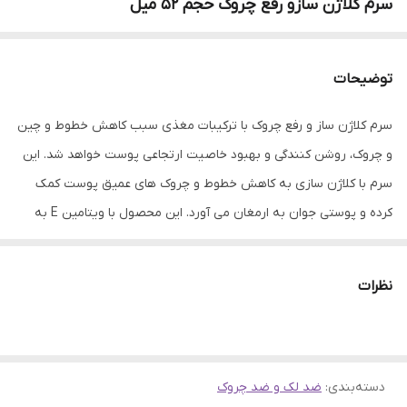
سرم‌ کلاژن‌‌ ساز‌و‌ رفع‌ چروک‌ حجم‌ ۵۲‌ میل
توضیحات
سرم کلاژن ساز و رفع چروک با ترکیبات مغذی سبب کاهش خطوط و چین
و چروک، روشن کنندگی و بهبود خاصیت ارتجاعی پوست خواهد شد. این
سرم با کلاژن سازی به کاهش خطوط و چروک های عمیق پوست کمک
کرده و پوستی جوان به ارمغان می آورد. این محصول با ویتامین E به
روشن کنندگی، یکنواخت شدن رنگ پوست و کاهش لک های تیره کمک
می کند. همچنین از پوست در برابر آسیب محیطی، آسیب ناشی از آفتاب
نظرات
و اثرات مخرب رادیکال های آزاد محافظت خواهد کرد. این سرم دارای
گلیسیرین است که پوست را آبرسانی کرده و با حفظ رطوبت پوست
موجب رفع خشکی و پوسته شدن آن می شود. این محصول با لایه برداری
دسته‌بندی
:
ضد لک و ضد چروک
ملایم باعث رفع سلول های مرده پوست شده و پوستی صاف ایجاد می