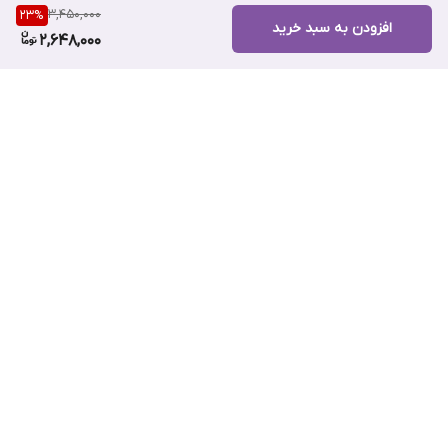
3,450,000
23
%
افزودن به سبد خرید
2,648,000
برگشت به بالا
ارسال ویژه
پشتیبانی ۲۴ ساعته