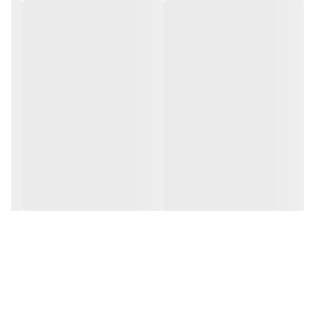
حاوی: فلوراید 0.2 درصد برای محافظت
پیشگیری از پوسیدگی دندان
سفید کننده قوی دندان
از بین برنده جرم و پلاک
پاکسازی جرم های سرسخت
بافت کرمی فشرده
تقویت مینای دندان
عمل پاکسازی ملایم
بدون پارابن، گلوتن
وگان
بدون آزمایش حیوانات
حاوی الکل نیست
مناسب استفاده روزانه
تیوب آلومینیومی