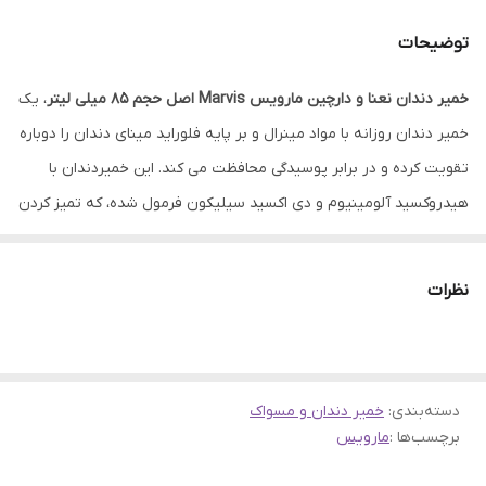
توضیحات
خمیر دندان نعنا و دارچین مارویس Marvis اصل حجم 85 میلی لیتر
، یک
خمیر دندان روزانه با مواد مینرال و بر پایه فلوراید مینای دندان را دوباره
تقویت کرده و در برابر پوسیدگی محافظت می کند. این خمیردندان با
هیدروکسید آلومینیوم و دی اکسید سیلیکون فرمول شده، که تمیز کردن
کامل و ایمن را انجام می دهند. به دلیل خاصیت سفید کنندگی برای افراد
سیگاری و قهوه دوست مناسب هستند و ذره ای به مینای دندان یا لثه
نظرات
آسیب نمیزنند. برای استفاده روزانه توصیه می شوند.
ویژگی‌ها و مشخصات خمیر دندان نعنا و دارچین مارویس Marvis اصل
ساخت: کشور ایتالیا
حجم: 85 میل
دسته‌بندی
:
خمیر دندان و مسواک
برچسب‌ها :
مارویس
سن: 18+
حاوی: عصاره دارچین و نعناع