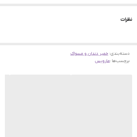
ادویه ای انرژی بخش زنجبیل نارنجی و خنک کننده نعنایی برای ماندگاری
طولانی مدت احساس راحتی دهان و سبکی تنفس است. این خمیردندان
نظرات
همچنین حاوی فلوراید 0.2 درصد برای محافظت در برابر پوسیدگی و دارای
بافت فشرده متفاوت همراه با طعم جذاب است و ترکیبی از احساسات
سنتی، مترقی و جذاب را برای لذت بخش کردن برنامه روزانه محافظت از
دسته‌بندی
:
دندان فراهم می کند.
خمیر دندان و مسواک
برچسب‌ها :
مارویس