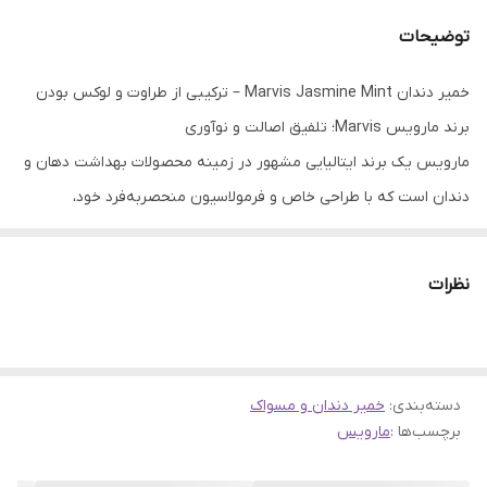
توضیحات
خمیر دندان Marvis Jasmine Mint – ترکیبی از طراوت و لوکس بودن
برند مارویس Marvis؛ تلفیق اصالت و نوآوری
مارویس یک برند ایتالیایی مشهور در زمینه محصولات بهداشت دهان و
دندان است که با طراحی خاص و فرمولاسیون منحصربه‌فرد خود،
تجربه‌ای متفاوت از مسواک زدن ارائه می‌دهد. این برند با الهام از سبک
زندگی کلاسیک و اشرافی، خمیر دندان‌هایی با طعم‌های خاص تولید می‌کند
نظرات
که علاوه بر حفظ سلامت دهان و دندان، حس لوکس و متفاوتی را به
مصرف‌کننده القا می‌کنند.
جوایز و افتخارات
دسته‌بندی
:
خمیر دندان و مسواک
مارویس به دلیل کیفیت بالای محصولات خود جوایز متعددی در صنعت
برچسب‌ها :
مارویس
بهداشت دهان و دندان کسب کرده است. برخی از جوایز این برند شامل:
• برنده جایزه GQ Grooming Awards برای بهترین محصول مراقبت از