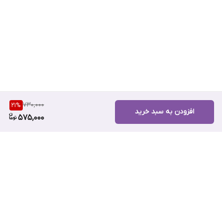
730,000
21
%
افزودن به سبد خرید
575,000
برگشت به بالا