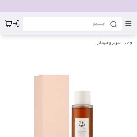
niluorg
/
تونر و میسلار