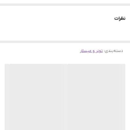
می‌کشاند، آن را از درون نواخته و بازسازی می‌کند. تجربه کنید و به
پوستتان آغازی یونیک ببخشید، که با رطوبت و تغذیه، زیبایی را برای
نظرات
همیشه حفظ می‌کند.
ویژگی محصول :
حاوی 80% آب جینسینگ
دسته‌بندی
:
حاوی نیاسینامید
تونر و میسلار
آنتی اکسیدان
دارای خاصیت ضد التهابی
تحریک کلاژن سازی
ترمیم کننده پوست