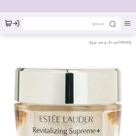
niluorg
/
ضد لک و ضد چروک