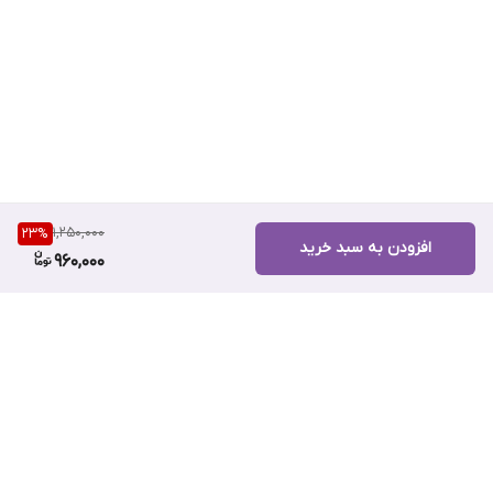
1,250,000
23
%
افزودن به سبد خرید
960,000
برگشت به بالا