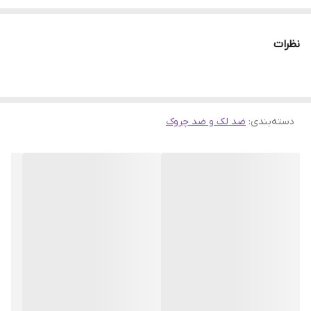
ویتامین سی باعث حفظ رطوبت در سلول های پوستی میشه.
ویتامین سی ، یه آنتی اکسیدان قوی هستش که باعث روشن شدن و
نظرات
رفع کدری صورت میشه
همچنین باعث رطوبت رسانی میشه.
ویتامین سی خالص باله آ، یک ضد لک و روشن کننده قوی پوست هست
دسته‌بندی
:
ضد لک و ضد چروک
که به مرور لک هارو کمرنگ و درمان میکنه و التهاب پوستی رو
میخوابونه، در نتیجه به یکدست شدن رنگ پوست کمک میکنه
همچننی به دلیل خواص آنتی اکسیدانی قوی، باعث اصلاح چین و چروک
و جوانسازی میشه و از روند پیری جلوگسری میکنه.
این محصول در بین محصولات دراگ استور جزو پرفروشترین هاست
مناسب انواع پوست
مناسب بانوان و آقایان
مناسب سنین ۱۶ سال به بالا
محصول کشور آلمان