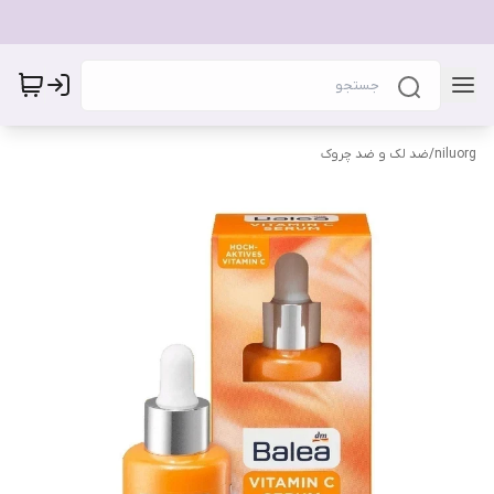
niluorg
/
ضد لک و ضد چروک