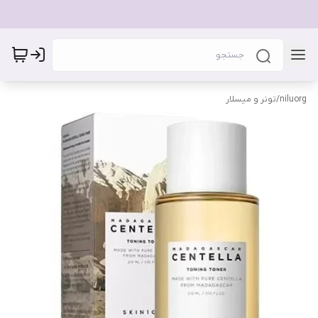
niluorg
/
تونر و میسلار