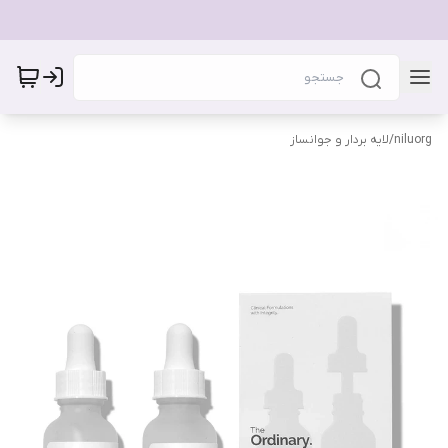
niluorg
/
لایه بردار و جوانساز