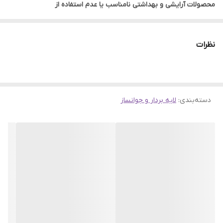
محصولات آرایشی و بهداشتی نامناسب یا عدم استفاده از
محافظت‌کننده‌های پوستی مثل ضدآفتاب‌ها، پوست ممکن است دچار
مشکلاتی نظیر التهاب، ایجاد چروک، لکه‌ها و خشکی گردد.
نظرات
مجموعه مراقبتی اوردینری، مدل پشتیبانی پوست Skin Support، شامل
دو محصول مراقبتی برجسته با سرم‌های هیالورونیک اسید و نیاسینامید
است که به عنوان برترین‌ها در حفظ سلامت و زیبایی پوست شناخته
شده‌اند.
دسته‌بندی
:
لایه بردار و جوانساز
این مجموعه مراقبت پوستی، شامل دو سرم اساسی هیالورونیک اسید و
نیاسینامید است که هر کدام کاربردهای مشخصی دارند.
هیالورونیک اسید به عنوان یک محصول مراقبتی برای هیدراته کردن و
آبرسانی به پوست عمل می‌کند.
قبل از بهره‌گیری از این سرم، پوستتان را با آب تمیز شسته و مقداری از
سرم را به آرامی روی پوست ماساژ دهید تا جذب شود. توصیه می‌شود
برای افزایش اثربخشی این سرم، پس از استفاده، از یک کرم مرطوب‌کننده